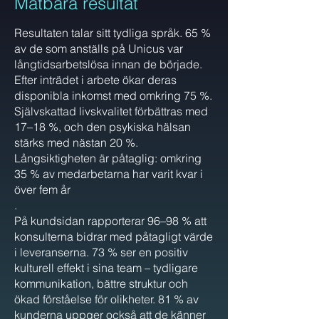
Mätbara resultat
Resultaten talar sitt tydliga språk. 65 %
av de som anställs på Unicus var
långtidsarbetslösa innan de började.
Efter inträdet i arbete ökar deras
disponibla inkomst med omkring 75 %.
Självskattad livskvalitet förbättras med
17–18 %, och den psykiska hälsan
stärks med nästan
20 %.
Långsiktigheten är påtaglig: omkring
35 % av medarbetarna har varit kvar i
över fem år
.
På kundsidan rapporterar 96–98 % att
konsulterna bidrar med påtagligt värde
i leveranserna. 73 % ser en positiv
kulturell effekt i sina team – tydligare
kommunikation, bättre struktur och
ökad förståelse för olikheter. 81 % av
kunderna uppger också att de känner