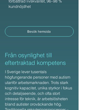
förbättrad livskvalitet, 96–98 %
kundnöjdhet
Besök hemsida
Från osynlighet till
eftertraktad kompetens
I Sverige lever tusentals
högfungerande personer med autism
utanför arbetsmarknaden. Trots stark
kognitiv kapacitet, unika styrkor i fokus
och detaljseende, och ofta stort
intresse för teknik, är arbetslösheten
bland autister oroväckande hög.
Traditionella rekryteringsprocesser –